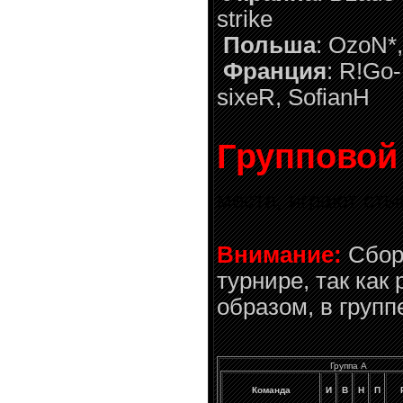
strike
Польша
: OzoN*,
Франция
: R!Go-
sixeR, SofianH
Групповой
места, играют сты
Внимание:
Сборн
турнире, так как
образом, в групп
Группа A
Команда
И
В
Н
П