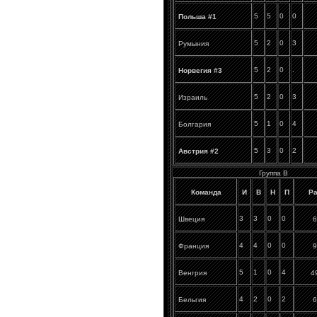
5
5
0
0
Польша #1
5
2
0
3
Румыния
5
2
0
.
Норвегия #3
5
2
0
3
Израиль
5
1
0
4
Болгария
5
3
0
2
Австрия #2
Группа B
Команда
И
В
Н
П
Р
3
3
0
0
6
Швеция
4
4
0
0
9
Франция
5
1
0
4
4
Венгрия
4
2
0
2
6
Бельгия