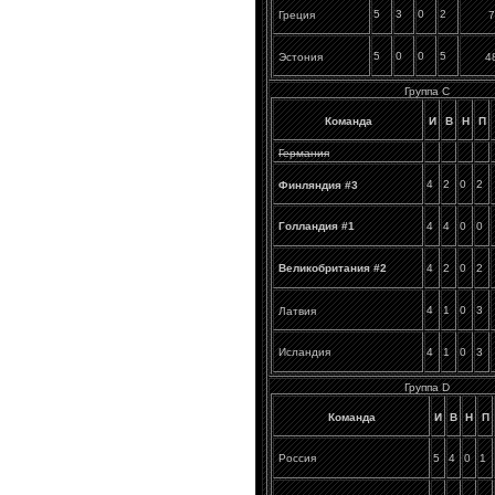
5
3
0
2
7
Греция
5
0
0
5
4
Эстония
Группа C
Команда
И
В
Н
П
Германия
4
2
0
2
Финляндия #3
Голландия #1
4
4
0
0
Великобритания #2
4
2
0
2
4
1
0
3
Латвия
Исландия
4
1
0
3
Группа D
Команда
И
В
Н
П
Россия
5
4
0
1