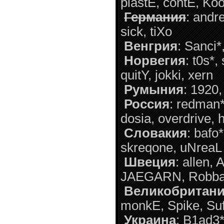
plastE, contE, Ko
Германия
: andr
sick, tiXo
Венгрия
: Sanci*
Норвегия
: t0s*
quitY, jokki, xern
Румыния
: 1920
Россия
: redman*
dosia, overdrive,
Словакия
: bafo
skreqone, uNreaL
Швеция
: allen,
JAEGARN, RobbaN,
Великобритан
monkE, Spike, Suf
Украина
: B1ad3*