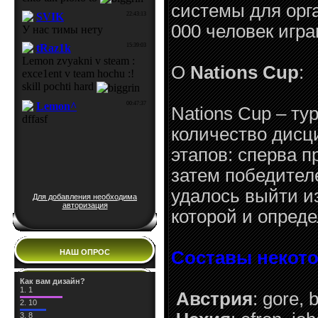
системы для орг
000 человек игра
О
Nations Cup
:
Nations Cup – ту
количество дисц
этапов: сперва 
затем победителе
удалось выйти и
Для добавления необходима
авторизация
которой и опред
НАШ ОПРОС
Составы некот
Как вам дизайн?
1.
1
Австрия
: gore,
2.
10
3.
8