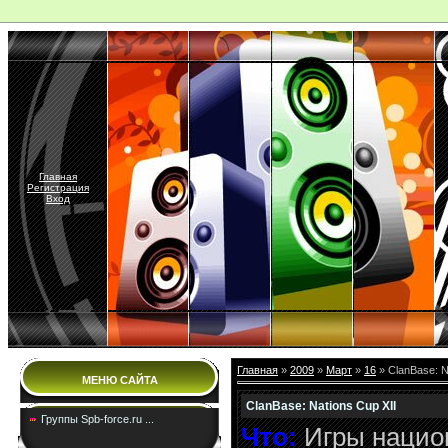
Главная
Регистрация
Вход
Главная
»
2009
»
Март
»
16
» ClanBase: N
МЕНЮ САЙТА
ClanBase: Nations Cup XII
Группы Spb-force.ru ...
Что:
Игры нацио