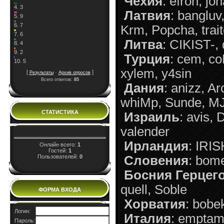
Чехия
: efron, jo
4.
3
Латвия
: bangluv,
5.
9
6.
7
Krm, Popcha, trait
7.
6
Литва
: CIKIST-,
8.
4
9.
2
Турция
: cem, co
10.
5
xylem, y4sin
[
·
]
Результаты
Архив опросов
Всего ответов:
85
Дания
: anizz, A
whiMp, Sunde, MJe
СТАТИСТИКА
Израиль
: avis, 
valender
Ирландия
: IRIS
Онлайн всего:
1
Гостей:
1
Пользователей:
0
Словения
: bome
Босния Герцег
quell, Soble
ФОРМА ВХОДА
Хорватия
: bobe
Логин:
Италия
: emptam
Пароль: