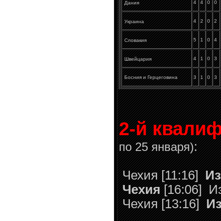
4
4
0
0
Дания
4
2
0
2
Украина
5
1
0
4
Словакия
4
1
0
3
Швейцария
Босния и Герцеговина
3
1
0
3
2-й квали
:
по 25 января)
Чехия [11:16]
Из
Чехия
[16:06]
Из
Чехия [13:16]
И