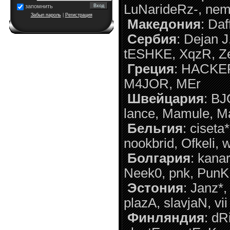
LuNarideRz-, nembo
запомнить
Забыл пароль
|
Регистрация
Македония
: Daf
Сербия
: Dejan 
tESHKE, XqzR, Z
Греция
: HACKER*
M4JOR, MEr
Швейцария
: BJ
lance, Mamule, M
Бельгия
: ciseta
nookbrid, Ofkeli,
Болгария
: kana
Neek0, pnk, PunK
Эстония
: Janz*,
plazA, slavjaN, vii
Финляндия
: dR