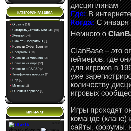
дисциплинам
Где:
В интернете
КАТЕГОРИИ РАЗДЕЛА
Когда:
С января 
О сайте
[24]
Смотреть,Скачать Фильмы
[10]
Немного о
ClanB
Железо
[146]
Скачать Программы
[3]
Новости Cyber Sport
[76]
ClanBase – это 
Программы
[16]
геймеров, где он
Новости из мира игр
[26]
Новости из мира
[30]
для игроков в 19
Новости о PS/PSP
[2]
уже зарегистрир
Телефонные новости
[3]
Rap
[7]
количеству дисц
Музыка
[11]
игровых сообщес
О нашем сервере
[0]
Игры проходят он
МИНИ-ЧАТ
команде (клане)
сайты, форумы, 