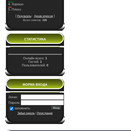
4.
Хорошо
5.
Плохо
[
·
]
Результаты
Архив опросов
Всего ответов:
328
СТАТИСТИКА
Онлайн всего:
1
Гостей:
1
Пользователей:
0
ФОРМА ВХОДА
Логин:
Пароль:
запомнить
Забыл пароль
|
Регистрация