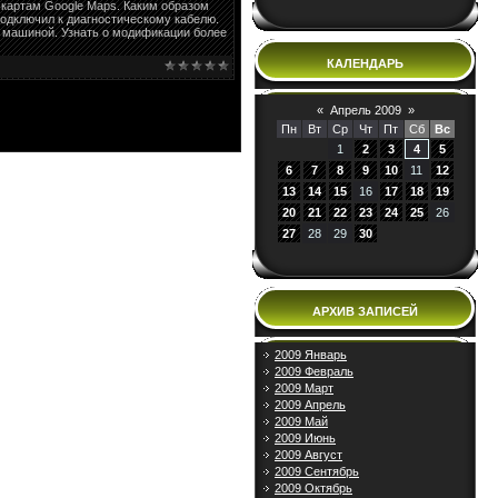
 картам Google Maps. Каким образом
подключил к диагностическому кабелю.
 с машиной. Узнать о модификации более
КАЛЕНДАРЬ
«
Апрель 2009
»
Пн
Вт
Ср
Чт
Пт
Сб
Вс
1
2
3
4
5
6
7
8
9
10
11
12
13
14
15
16
17
18
19
20
21
22
23
24
25
26
27
28
29
30
АРХИВ ЗАПИСЕЙ
2009 Январь
2009 Февраль
2009 Март
2009 Апрель
2009 Май
2009 Июнь
2009 Август
2009 Сентябрь
2009 Октябрь