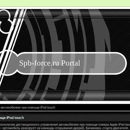
Spb-force.ru Portal
 автомобилем при помощи iPod touch
щи iPod touch
хнологию дистанционного управления автомобилем при помощи плеера Apple iPod touc
автомобиль реагирует на команды открывания дверей, багажника, старта двигателя. 