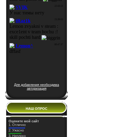
Для добавления необходима
авторизация
НАШ ОПРОС
Оцените мой сайт
1.
Отлично
2.
Ужасно
3.
Неплохо