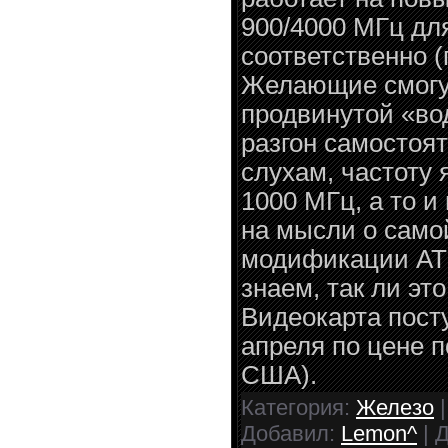
900/4000 МГц дл
соответственно (
Желающие смогут
продвинутой «во
разгон самостоя
слухам, частоту 
1000 МГц, а то и
на мысли о само
модификации ATI
знаем, так ли эт
Видеокарта пост
апреля по цене п
США).
Категория:
Железо
|
Добавил:
Lemon^
| 