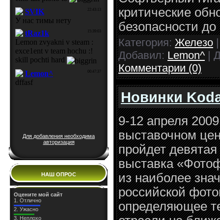
критические обн
безопасности до 
Категория:
Железо
|
Добавил:
Lemon^
| 
Комментарии (0)
Новинки Kod
9-12 апреля 2009
выставочном цен
Для добавления необходима
авторизация
пройдет девятая
выставка «Фотоф
из наиболее зна
НАШ ОПРОС
российской фото
Оцените мой сайт
1.
Отлично
определяющее т
2.
Ужасно
3.
Неплохо