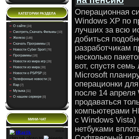
Операционная си
КАТЕГОРИИ РАЗДЕЛА
Windows XP по п
О сайте
[24]
лучших за всю и
Смотреть,Скачать Фильмы
[10]
добиться подобн
Железо
[146]
Скачать Программы
[3]
разработчикам п
Новости Cyber Sport
[76]
несколько пакет
Программы
[16]
Новости из мира игр
[26]
вот, спустя семь
Новости из мира
[30]
Microsoft планир
Новости о PS/PSP
[2]
Телефонные новости
[3]
операционки для
Rap
[7]
после 14 апреля
Музыка
[11]
О нашем сервере
[0]
продаваться толь
компьютерами HP
с Windows Vista
МИНИ-ЧАТ
нетбуками вплоть
Софтверный гига