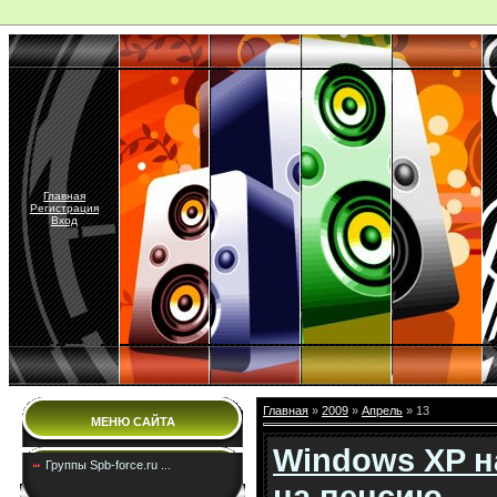
Главная
Регистрация
Вход
Главная
»
2009
»
Апрель
» 13
МЕНЮ САЙТА
Windows XP н
Группы Spb-force.ru ...
на пенсию