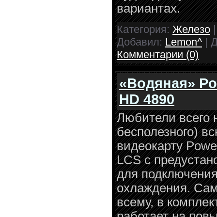
вариантах.
Категория:
Железо
|
Добавил:
Lemon^
| 
Комментарии (0)
«Водяная» Po
HD 4890
Любители всего н
бесполезного) вс
видеокарту Powe
LCS с предустан
для подключения
охлаждения. Сам
всему, в комплек
работает на пов