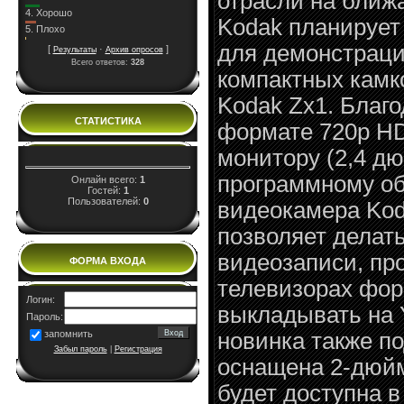
отрасли на ближ
4.
Хорошо
Kodak планирует
5.
Плохо
для демонстраци
[
·
]
Результаты
Архив опросов
Всего ответов:
328
компактных камк
Kodak Zx1. Благ
СТАТИСТИКА
формате 720p H
монитору (2,4 д
программному о
Онлайн всего:
1
Гостей:
1
Пользователей:
0
видеокамера Koda
позволяет делат
видеозаписи, пр
ФОРМА ВХОДА
телевизорах фо
Логин:
выкладывать на 
Пароль:
запомнить
новинка также п
Забыл пароль
|
Регистрация
оснащена 2-дюй
будет доступна в