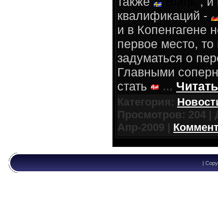
также
Blank
, и
квалификаций -
и в Копенгагене 
первое место, то
задуматься о пер
Главными сопер
стать
...
Читать
Категория:
Новости
Просмотров: 204 |
Апр-2009
|
Коммент
| Copy