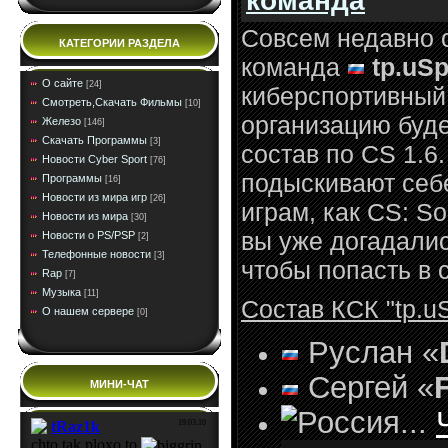
Совсем недавно с
КАТЕГОРИИ РАЗДЕЛА
команда
tp.uSp
О сайте
[24]
киберспортивный
Смотреть,Скачать Фильмы
[10]
организацию буде
Железо
[146]
Скачать Программы
[3]
состав по CS 1.
Новости Cyber Sport
[76]
подыскивают себ
Программы
[16]
Новости из мира игр
[26]
играм, как CS: Sou
Новости из мира
[30]
вы уже догадалис
Новости о PS/PSP
[2]
Телефонные новости
[3]
чтобы попасть в
Rap
[7]
Музыка
[11]
Состав КСК "tp.uS
О нашем сервере
[0]
Руслан «
Сергей «
МИНИ-ЧАТ
...