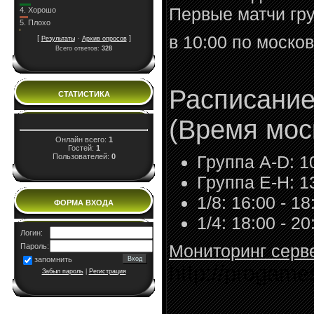
Первые матчи гру
4.
Хорошо
5.
Плохо
в 10:00 по моско
[
·
]
Результаты
Архив опросов
Всего ответов:
328
Расписание
СТАТИСТИКА
(Время мос
Онлайн всего:
1
Гостей:
1
Пользователей:
0
Группа A-D: 10
Группа E-H: 13
1/8: 16:00 - 18
ФОРМА ВХОДА
1/4: 18:00 - 20
Логин:
Мониторинг серв
Пароль:
запомнить
http://progame
Забыл пароль
|
Регистрация