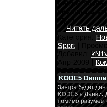
Самые послед
результаты иг
здесь:
...
Читать дал
Категория:
Но
Sport
| Просмо
Добавил:
kN1
Апр-2009
|
Ком
KODE5 Denma
Завтра будет дан
KODE5 в Дании. Д
помимо разумеетс