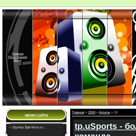
Главная
Регистрация
Вход
Главная
»
2009
»
Апрель
» 18
МЕНЮ САЙТА
tp.uSports - 
Группы Spb-force.ru ...
команда