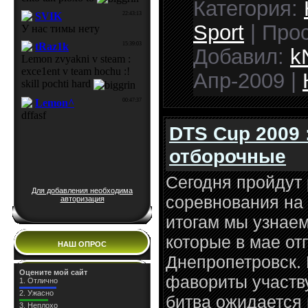
Категория:
Sport
| Прос
Добавил:
k
Апр-2009
|
DTS Cup 2009 
отборочные
Сегодня пройдут
Для добавления необходима
соревнования на
авторизация
итогам мы узнаем
которые в мае от
НАШ ОПРОС
Днепропетровск. 
Оцените мой сайт
фавориты участвую
1.
Отлично
2.
Ужасно
битва ожидается
3.
Неплохо