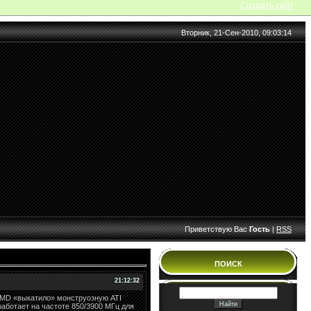
Создать сайт
Вторник, 21-Сен-2010, 09:03:14
Приветствую Вас
Гость
|
RSS
ПОИСК
21:12:32
 AMD «выкатило» монструозную ATI
аботает на частоте 850/3900 МГц для