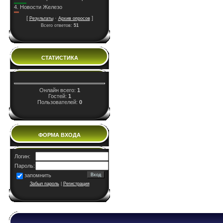
4.
Новости Железо
[
·
]
Результаты
Архив опросов
Всего ответов:
51
СТАТИСТИКА
Онлайн всего:
1
Гостей:
1
Пользователей:
0
ФОРМА ВХОДА
Логин:
Пароль:
запомнить
Забыл пароль
|
Регистрация