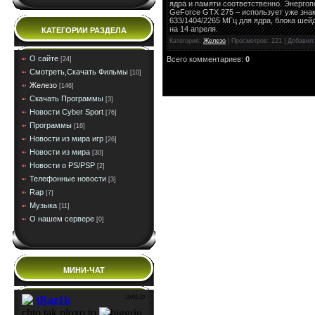
ядра и памяти соответственно. Энергоп
GeForce GTX 275 – использует уже зна
633/1404/2265 МГц для ядра, блока шей
на 14 апреля.
КАТЕГОРИИ РАЗДЕЛА
Категория:
Железо
| Просмотров: 221 | Добавил
О сайте
Всего комментариев:
0
[24]
Смотреть,Скачать Фильмы
[10]
Железо
[146]
Скачать Программы
[3]
Новости Cyber Sport
[76]
Программы
[16]
Новости из мира игр
[26]
Новости из мира
[30]
Новости о PS/PSP
[2]
Телефонные новости
[3]
Rap
[7]
Музыка
[11]
О нашем сервере
[0]
МИНИ-ЧАТ