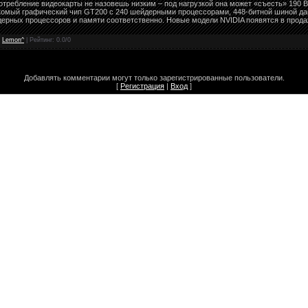
отребление видеокарты не назовешь низким – под нагрузкой она может «съесть» 190 Вт
комый графический чип GT200 c 240 шейдерными процессорами, 448-битной шиной дан
дерных процессоров и памяти соответственно. Новые модели NVIDIA появятся в прода
:
Lemon^
| Рейтинг:
0.0
/
0
Добавлять комментарии могут только зарегистрированные пользователи.
[
Регистрация
|
Вход
]