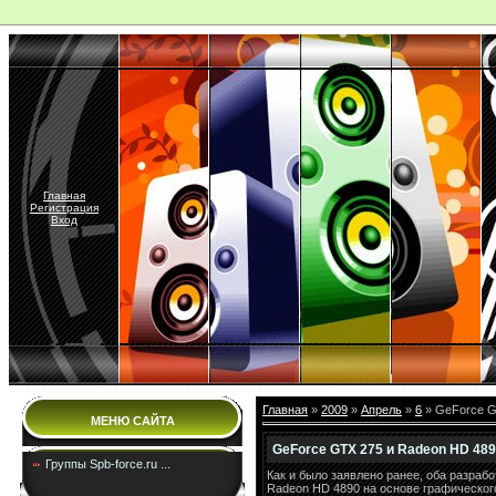
Главная
Регистрация
Вход
Главная
»
2009
»
Апрель
»
6
» GeForce G
МЕНЮ САЙТА
GeForce GTX 275 и Radeon HD 48
Группы Spb-force.ru ...
Как и было заявлено ранее, оба разраб
Radeon HD 4890 на основе графического