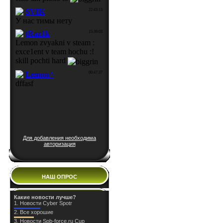
Для добавления необходима
авторизация
НАШ ОПРОС
Какие новости лучше?
1.
Новости Cyber Spotr
2.
Все хорошие
3.
Новости Spb-force.ru Cup