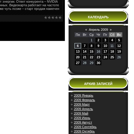
 энергии. Ответ конкурента – NVIDIA
ных. Видеокарта работает на частоте
же чуть позже – старт продаж намечен
КАЛЕНДАРЬ
«
Апрель 2009
»
Пн
Вт
Ср
Чт
Пт
Сб
Вс
1
2
3
4
5
6
7
8
9
10
11
12
13
14
15
16
17
18
19
20
21
22
23
24
25
26
27
28
29
30
АРХИВ ЗАПИСЕЙ
2009 Январь
2009 Февраль
2009 Март
2009 Апрель
2009 Май
2009 Июнь
2009 Август
2009 Сентябрь
2009 Октябрь