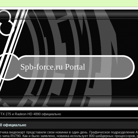
Spb-force.ru Portal
TX 275 и Radeon HD 4890 официально
90 официально
отчика видеокарт представили свои новинки в один день. Графическое подразделение
 чипа RV790. Как и было заявлено, новинка использует 800 шейдерных процессоров, р