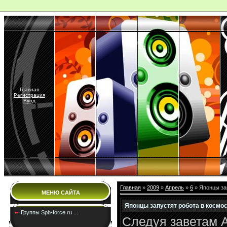
Главная
Регистрация
Вход
Главная
»
2009
»
Апрель
»
6
» Японцы за
МЕНЮ САЙТА
Японцы запустят робота в космо
Группы Spb-force.ru ...
Следуя заветам А