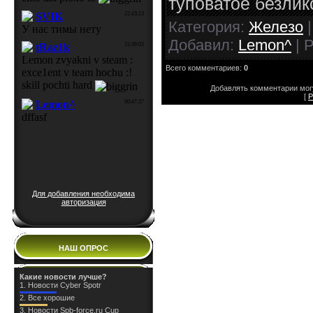
туповатое безлик
Категория:
Железо
|
Добавил:
Lemon^
| 
Всего комментариев:
0
Добавлять комментарии могу
[
Р
Для добавления необходима
авторизация
НАШ ОПРОС
Какие новости лучше?
1.
Новости Cyber Spotr
2.
Все хорошие
3.
Новости Spb-force.ru Cup