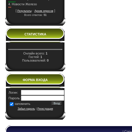
4.
Новости Железо
[
·
]
Результаты
Архив опросов
Всего ответов:
51
СТАТИСТИКА
Онлайн всего:
1
Гостей:
1
Пользователей:
0
ФОРМА ВХОДА
Логин:
Пароль:
запомнить
Забыл пароль
|
Регистрация
| Copy