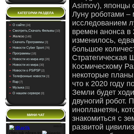
Asimov), японцы 
Луну роботами –
КАТЕГОРИИ РАЗДЕЛА
исследованием л
О сайте
[24]
времен анонса в 
Смотреть,Скачать Фильмы
[10]
Железо
[146]
изменилось, едва
Скачать Программы
[3]
большое количес
Новости Cyber Sport
[76]
Программы
[16]
Стратегическая Ш
Новости из мира игр
[26]
Космическому Ра
Новости из мира
[30]
Новости о PS/PSP
[2]
некоторые планы 
Телефонные новости
[3]
что к 2020 году 
Rap
[7]
Музыка
[11]
Земли будет ходи
О нашем сервере
[0]
двуногий робот. 
инопланетян, кот
МИНИ-ЧАТ
знакомиться с зе
развитой цивили