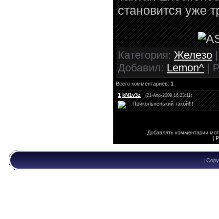
становится уже т
Категория:
Железо
|
Добавил:
Lemon^
| 
Всего комментариев:
1
1
kN1v3z
(21-Апр-2009 16:23:11)
Прикольненький такой!!!
Добавлять комментарии могу
[
Р
| Copy