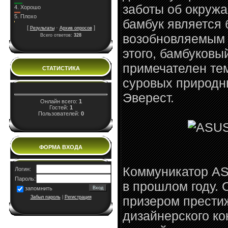
заботы об окруж
4.
Хорошо
5.
Плохо
бамбук является
[
·
]
Результаты
Архив опросов
возобновляемым 
Всего ответов:
328
этого, бамбуковы
примечателен тем
СТАТИСТИКА
суровых природн
Эверест.
Онлайн всего:
1
Гостей:
1
Пользователей:
0
ФОРМА ВХОДА
Коммуникатор A
Логин:
Пароль:
в прошлом году. 
запомнить
призером прести
Забыл пароль
|
Регистрация
дизайнерского ко