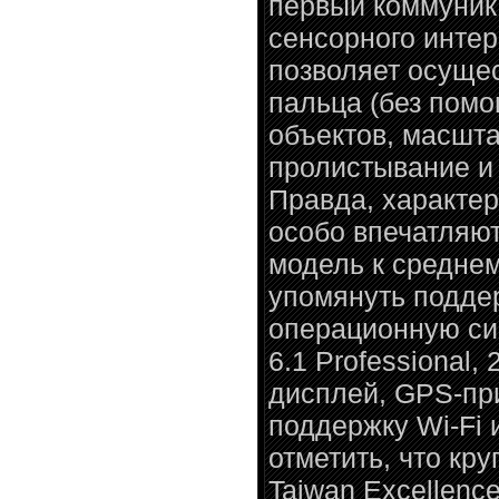
первый коммуник
сенсорного интер
позволяет осуще
пальца (без помо
объектов, масшта
пролистывание и 
Правда, характе
особо впечатляют
модель к среднем
упомянуть поддер
операционную си
6.1 Professional
дисплей, GPS-при
поддержку Wi-Fi и
отметить, что кр
Taiwan Excellen