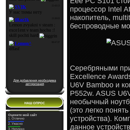
Eee PC S101 стои
процессор Intel A
накопитель, multi
беспроводные мод
Серебряными при
Excellence Award
Для добавления необходима
U6V Bamboo и к
авторизация
P552w. ASUS U6V
необычный ноутб
НАШ ОПРОС
(это легко понять
Оцените мой сайт
устройства). Комп
1.
Отлично
2.
Ужасно
данное устройст
3.
Неплохо