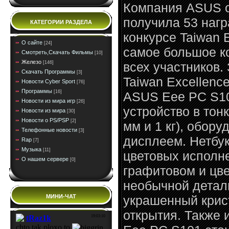
Компания ASUS о
получила 53 наг
КАТЕГОРИИ РАЗДЕЛА
конкурсе Taiwan 
О сайте
[24]
самое большое к
Смотреть,Скачать Фильмы
[10]
Железо
всех участников.
[146]
Скачать Программы
[3]
Taiwan Excellenc
Новости Cyber Sport
[76]
Программы
[16]
ASUS Eee PC S10
Новости из мира игр
[26]
устройство в тон
Новости из мира
[30]
Новости о PS/PSP
[2]
мм и 1 кг), обор
Телефонные новости
[3]
дисплеем. Нетбук
Rap
[7]
Музыка
[11]
цветовых исполне
О нашем сервере
[0]
графитовом и цве
необычной детал
украшенный крис
МИНИ-ЧАТ
открытия. Также 