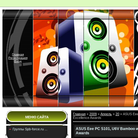
Главная
Регистрация
Вход
Главная
»
2009
»
Апрель
»
20
» ASUS Eee
МЕНЮ САЙТА
Excellence Awards
ASUS Eee PC S101, U6V Bamboo и 
Группы Spb-force.ru ...
Awards