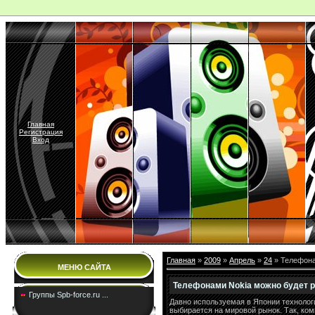
Главная
Регистрация
Вход
Главная
»
2009
»
Апрель
»
24
» Телефона
МЕНЮ САЙТА
Телефонами Nokia можно будет 
Группы Spb-force.ru ...
Давно используемая в Японии технолог
выбирается на мировой рынок. Так, ком