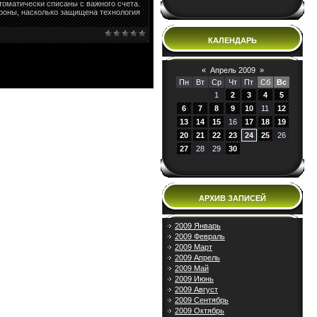
томатически списаны с важного счета.
ороны, насколько защищена технология
КАЛЕНДАРЬ
«
Апрель 2009
»
Пн
Вт
Ср
Чт
Пт
Сб
Вс
1
2
3
4
5
6
7
8
9
10
11
12
13
14
15
16
17
18
19
20
21
22
23
24
25
26
27
28
29
30
АРХИВ ЗАПИСЕЙ
2009 Январь
2009 Февраль
2009 Март
2009 Апрель
2009 Май
2009 Июнь
2009 Август
2009 Сентябрь
2009 Октябрь