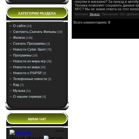
покупки в магазине? За проезд в автоб
Техника позволяет сохранить данные кр
NFC? Мы не знаем ответа на этот вопро
КАТЕГОРИИ РАЗДЕЛА
Категория:
Железо
| Просмотров: 214 | Добавил
Всего комментариев:
0
О сайте
[24]
Смотреть,Скачать Фильмы
[10]
Железо
[146]
Скачать Программы
[3]
Новости Cyber Sport
[76]
Программы
[16]
Новости из мира игр
[26]
Новости из мира
[30]
Новости о PS/PSP
[2]
Телефонные новости
[3]
Rap
[7]
Музыка
[11]
О нашем сервере
[0]
МИНИ-ЧАТ