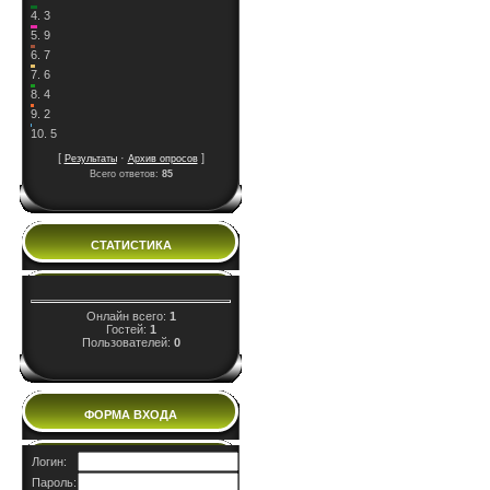
4.
3
5.
9
6.
7
7.
6
8.
4
9.
2
10.
5
[
·
]
Результаты
Архив опросов
Всего ответов:
85
СТАТИСТИКА
Онлайн всего:
1
Гостей:
1
Пользователей:
0
ФОРМА ВХОДА
Логин:
Пароль: