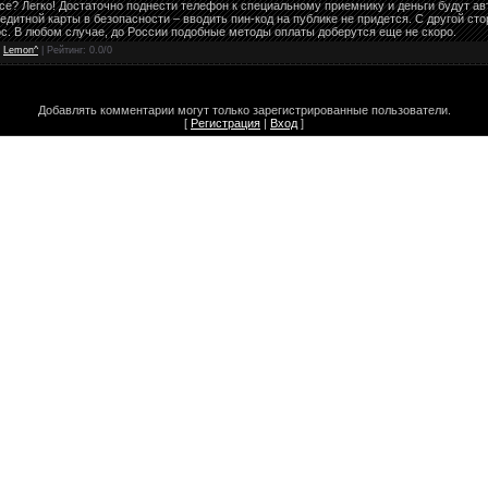
усе? Легко! Достаточно поднести телефон к специальному приемнику и деньги будут ав
едитной карты в безопасности – вводить пин-код на публике не придется. С другой ст
с. В любом случае, до России подобные методы оплаты доберутся еще не скоро.
:
Lemon^
| Рейтинг:
0.0
/
0
Добавлять комментарии могут только зарегистрированные пользователи.
[
Регистрация
|
Вход
]