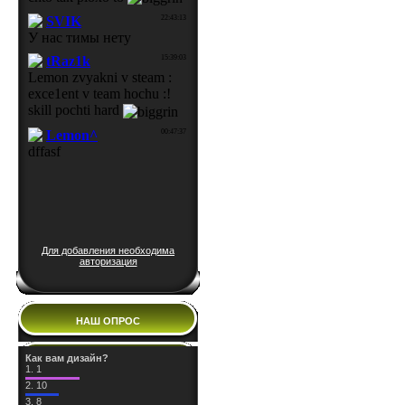
Для добавления необходима
авторизация
НАШ ОПРОС
Как вам дизайн?
1.
1
2.
10
3.
8