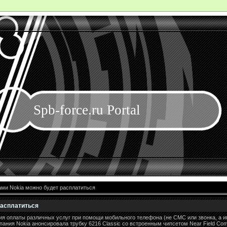
Spb-force.ru Portal
ми Nokia можно будет расплатиться
расплатиться
ия оплаты различных услуг при помощи мобильного телефона (не СМС или звонка, а 
пания Nokia анонсировала трубку 6216 Classic со встроенным чипсетом Near Field Com