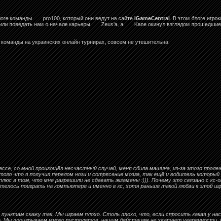
логе команды
pro100, который они ведут на сайте
iGameCentral
. В этом блоге игр
ешили поведать нам о начале карьеры
Zeus’a, а
Kane окинул взглядом прошедшие 
 команды на украинских онлайн турнирах, совсем не утешительна:
лассе, со мной произошёл несчастный случай, меня сбила машина, из-за этого проле
того что я получил перелом ноги и сотрясение мозга, так ещё и водитель который
люс в том, что мне разрешили не сдавать экзамены :))). Почему это связано с кс
отелось поиграть на компьютере и именно в кс, хотя раньше такой любви к этой иг
 пунктам скажу так. Мы играем плохо. Столь плохо, что, если спросить какая у 
. Мы проигрываем много пистолетов, нашим действиям не хватает уверенности, п