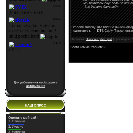
мы начинаем ещё больше ошиба
Что делать дальше?»
От себя замечу, что блог не лишен юм
подготовке к
DTS Cup’у. Также, оста
Категория:
Новости Cyber Sport
| Просмотров: 2
Всего комментариев:
0
Для добавления необходима
авторизация
НАШ ОПРОС
Оцените мой сайт
1.
Отлично
2.
Ужасно
3.
Неплохо