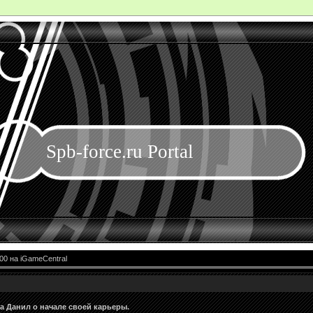
Spb-force.ru Portal
00 на iGameCentral
а Данил о начале своей карьеры.