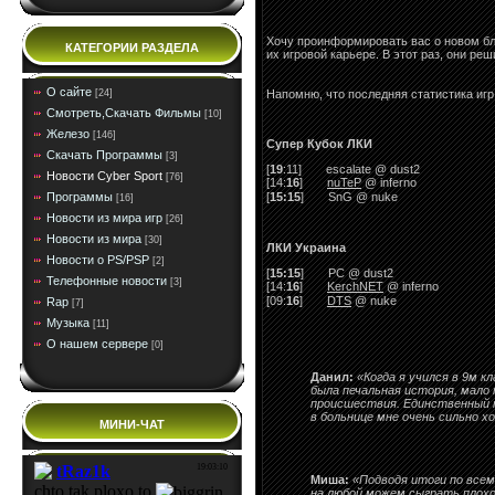
Хочу проинформировать вас о новом б
КАТЕГОРИИ РАЗДЕЛА
их игровой карьере. В этот раз, они р
О сайте
Напомню, что последняя статистика игр
[24]
Смотреть,Скачать Фильмы
[10]
Железо
[146]
Супер Кубок ЛКИ
Скачать Программы
[3]
[
19
:11]
escalate @ dust2
Новости Cyber Sport
[76]
[14:
16
]
nuTeP
@ inferno
Программы
[
15:15
]
SnG @ nuke
[16]
Новости из мира игр
[26]
Новости из мира
[30]
ЛКИ Украина
Новости о PS/PSP
[2]
[
15:15
]
PC @ dust2
Телефонные новости
[3]
[14:
16
]
KerchNET
@ inferno
[09:
16
]
DTS
@ nuke
Rap
[7]
Музыка
[11]
О нашем сервере
[0]
Данил:
«Когда я учился в 9м к
была печальная история, мало 
происшествия. Единственный п
в больнице мне очень сильно х
МИНИ-ЧАТ
Миша:
«Подводя итоги по всем
на любой можем сыграть плохо