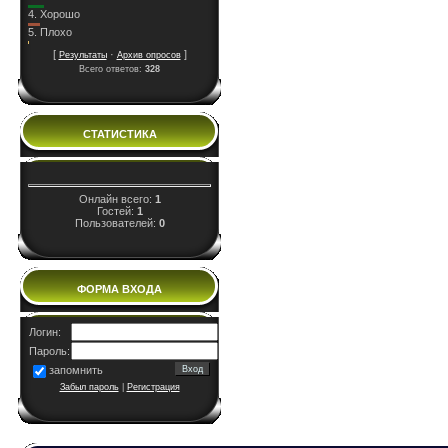
4.
Хорошо
5.
Плохо
[
·
]
Результаты
Архив опросов
Всего ответов:
328
СТАТИСТИКА
Онлайн всего:
1
Гостей:
1
Пользователей:
0
ФОРМА ВХОДА
Логин:
Пароль:
запомнить
Забыл пароль
|
Регистрация