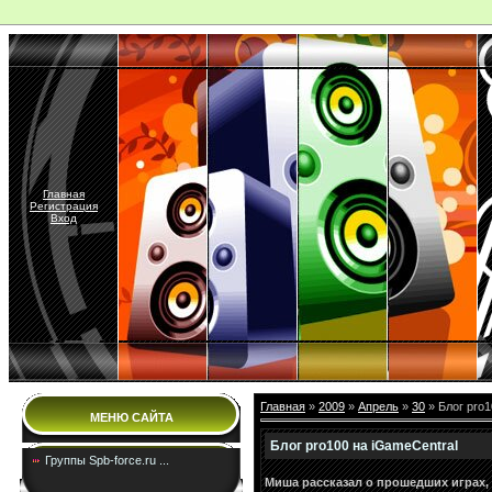
Главная
Регистрация
Вход
Главная
»
2009
»
Апрель
»
30
» Блог pro1
МЕНЮ САЙТА
Блог pro100 на iGameCentral
Группы Spb-force.ru ...
Миша рассказал о прошедших играх, 