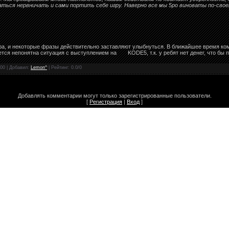
ться нервничать и сами портить себе игру. Наверно все мы 5ро виноваты по-сво
ора, и некоторые фразы действительно заставляют улыбнуться. В ближайшее время ко
ется непонятна ситуация с выступлением на
KODE5, т.к. у ребят нет денег, что бы
00 | Добавил:
Lemon^
| Рейтинг:
0.0
/
0
Добавлять комментарии могут только зарегистрированные пользователи.
[
Регистрация
|
Вход
]