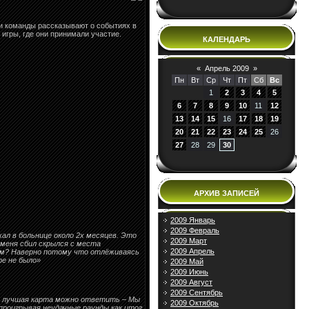
оки команды рассказывают о событиях в
игры, где они принимали участие.
КАЛЕНДАРЬ
«
Апрель 2009
»
Пн
Вт
Ср
Чт
Пт
Сб
Вс
1
2
3
4
5
6
7
8
9
10
11
12
13
14
15
16
17
18
19
20
21
22
23
24
25
26
27
28
29
30
АРХИВ ЗАПИСЕЙ
2009 Январь
2009 Февраль
жал в больнице около 2х месяцев. Это
2009 Март
 меня сбил скрылся с места
2009 Апрель
-ом? Наверно потому что отлёживаясь
ре не было»
2009 Май
2009 Июнь
2009 Август
2009 Сентябрь
нас лучшая карта можно ответить – Мы
2009 Октябрь
роигрывая неудачные раунды как итог