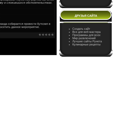
ему в сложившихся обстоятельствах.
ДРУЗЬЯ САЙТА
манда собирается провести буткэмп в
 посетить данное мероприятие.
Создать сайт
Все для веб-мастера
Программы для всех
Мир развлечений
Лучшие сайты Рунета
Кулинарные рецепты